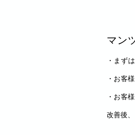
マン
・まず
・お客様
・お客様
​改善後