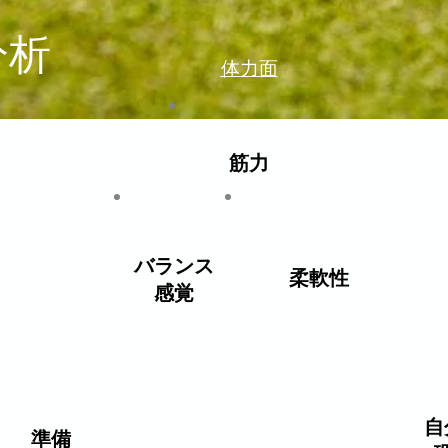
分析
体力面
筋力
バランス
​柔軟性
感覚
精神面
技
自
​準備