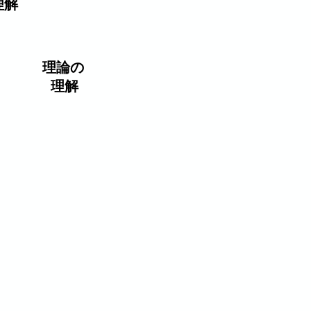
理解
理論の
​ 理解