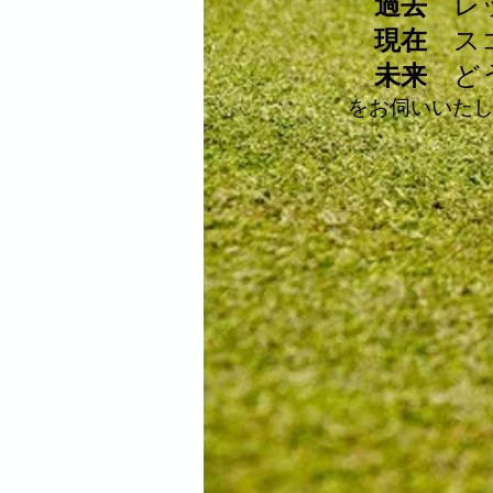
過去
レッ
現在
スコ
未来
どう
をお伺いいた