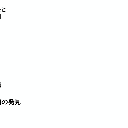
果と
明
感
題の発見