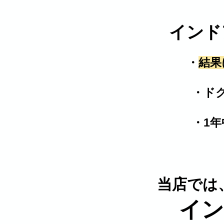
インド
・
結果
・ドク
​ ・1
当店では
​ イ