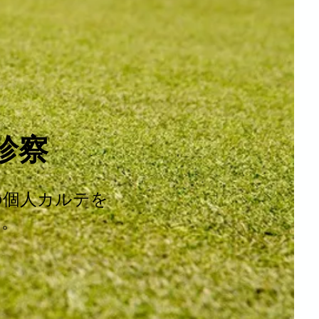
診察
の個人カルテを
す。