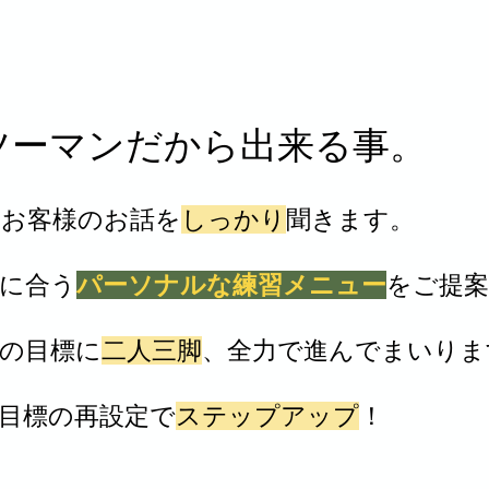
ツーマンだから出来る事。
はお客様のお話を
しっかり
聞きます。
に合う
パーソナルな練習メニュー
をご提
の目標に
二人三脚
、全力で進んでまいりま
、目標の再設定で
ステップアップ
！