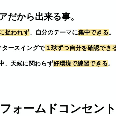
アだから出来る事。
に捉われず
、自分のテーマに
集中できる
。
タースイングで
１球ずつ自分を確認でき
年中、天候に関わらず
好環境で練習できる
。
、
ンフォームドコンセン