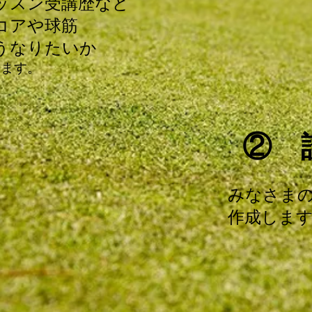
スン受講歴など
アや球筋
なりたいか
します。
② 
​みなさま
作成しま