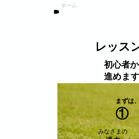
ホーム
レッスンの進め方～福
レッス
初心者
進めま
まずは
​①
みなさまの