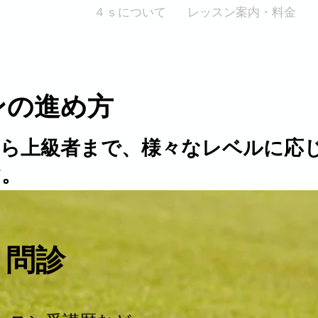
田メソッド～
４ｓについて
レッスン案内・料金
ンの進め方
から上級者まで、様々なレベルに応
す。
、
 問診